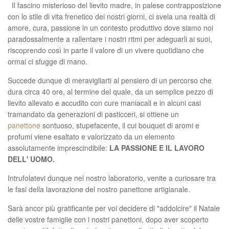
Il fascino misterioso del lievito madre, in palese contrapposizione
con lo stile di vita frenetico dei nostri giorni, ci svela una realtà di
amore, cura, passione in un contesto produttivo dove siamo noi
paradossalmente a rallentare i nostri ritmi per adeguarli ai suoi,
riscoprendo così in parte il valore di un vivere quotidiano che
ormai ci sfugge di mano.
Succede dunque di meravigliarti al pensiero di un percorso che
dura circa 40 ore, al termine del quale, da un semplice pezzo di
lievito allevato e accudito con cure maniacali e in alcuni casi
tramandato da generazioni di pasticceri, si ottiene un
panettone
sontuoso, stupefacente, il cui bouquet di aromi e
profumi viene esaltato e valorizzato da un elemento
assolutamente imprescindibile:
LA PASSIONE E IL LAVORO
DELL' UOMO.
Intrufolatevi dunque nel nostro laboratorio, venite a curiosare tra
le fasi della lavorazione del nostro panettone artigianale.
Sarà ancor più gratificante per voi decidere di "addolcire" il Natale
delle vostre famiglie con i nostri panettoni, dopo aver scoperto