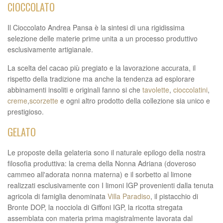
CIOCCOLATO
Il
Cioccolato Andrea Pansa è la sintesi di una rigidissima
selezione delle materie prime unita a un processo produttivo
esclusivamente artigianale.
La scelta del cacao più pregiato e la lavorazione accurata, il
rispetto della tradizione ma anche la tendenza ad esplorare
abbinamenti insoliti e originali fanno si che
tavolette
,
cioccolatini
,
creme
,
scorzette
e ogni altro prodotto della collezione sia unico e
prestigioso.
GELATO
Le proposte della gelateria sono il naturale epilogo della nostra
filosofia produttiva: la crema della Nonna Adriana (doveroso
cammeo all'adorata nonna materna) e il sorbetto al limone
realizzati esclusivamente con I limoni IGP provenienti dalla tenuta
agricola di famiglia denominata
Villa Paradiso
, il pistacchio di
Bronte DOP, la nocciola di Giffoni IGP, la ricotta stregata
assemblata con materia prima magistralmente lavorata dal